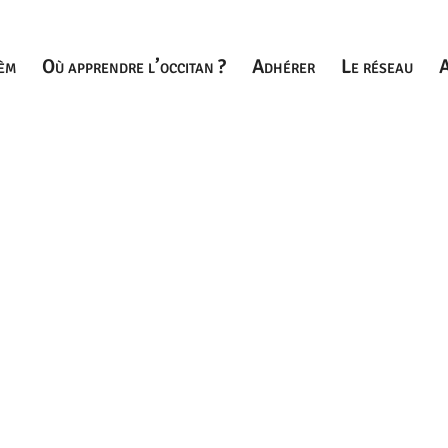
èm
Où apprendre l’occitan ?
Adhérer
Le réseau
A
 confidentialité
-
Espace IEO