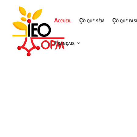
Accueil
Çò que sèm
Çò que fas
Français
© IEO OPM 2024 -
Informations légales
-
Politique de