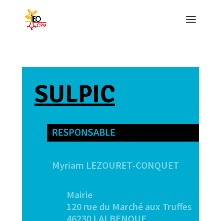
SULPIC
RESPONSABLE
Myriam LEZOURET-CONQUET
Mairie
120 rue du Marché aux Truffes
46230 LALBENQUE