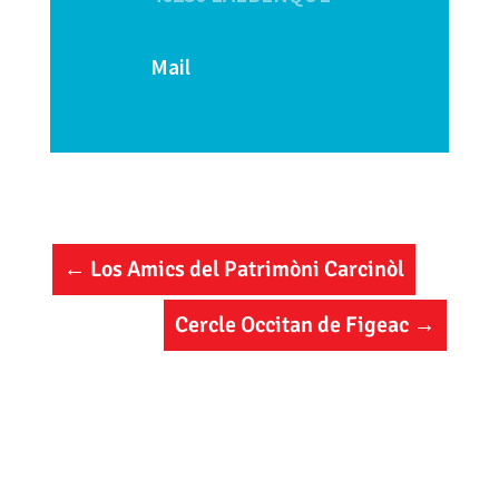
Mail
←
Los Amics del Patrimòni Carcinòl
Cercle Occitan de Figeac
→