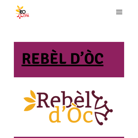
REBÈL D’ÒC