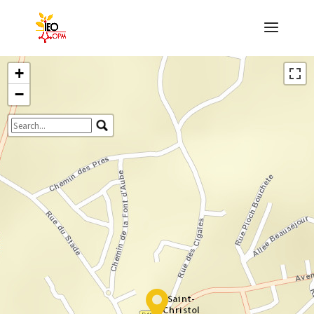
+
−
Travelers' Map is loading...