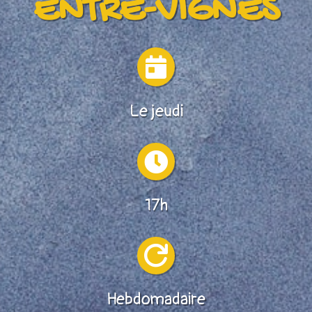
ENTRE-VIGNES

Le jeudi

17h

Hebdomadaire