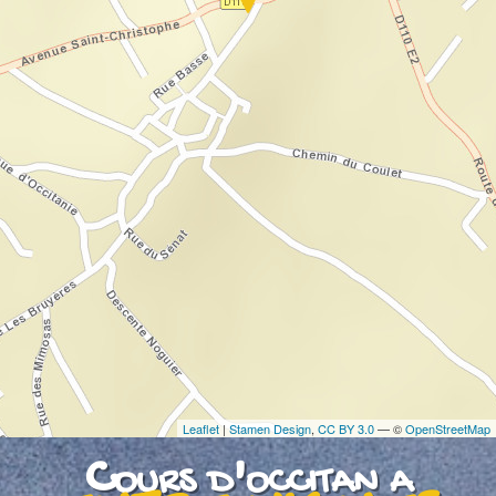
If you see this after your page is loaded
completely, leafletJS files are missing.
Leaflet
|
Stamen Design
,
CC BY 3.0
— ©
OpenStreetMap
Cours d'occitan a