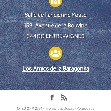

Salle de l'ancienne Poste
159, Avenue de la Bouvine
34400 ENTRE-VIGNES

Los Amics de la Baragonha
© IEO OPM 2024 -
Informations légales
-
Politique de