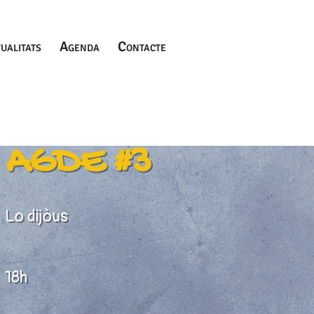
ualitats
Agenda
Contacte
urs d'occitan a
AGDE #3
Lo dijòus
18h