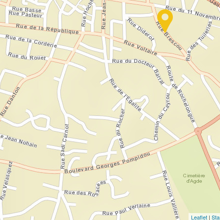
Travelers' Map is loading...
If you see this after your page is loaded completely,
files are missing.
Leaflet
|
St