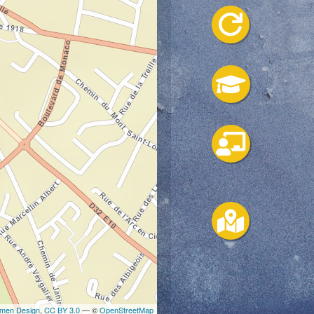

 leafletJS



amen Design
,
CC BY 3.0
— ©
OpenStreetMap