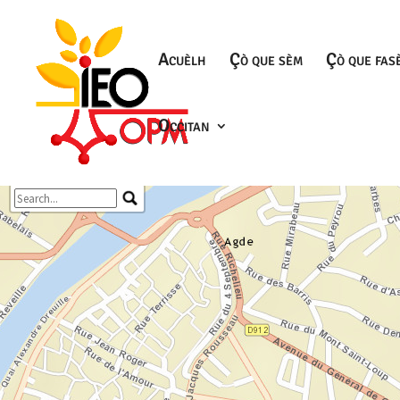
Acuèlh
Çò que sèm
Çò que fas
Occitan
+
−