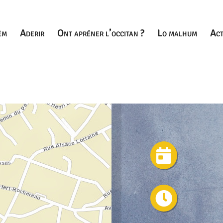
èm
Aderir
Ont apréner l’occitan ?
Lo malhum
Act
Co

