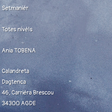
Setmanièr
Totes nivèls
Ania TOBENA
Calandreta
Dagtenca
46, Carrièra Brescou
34300 AGDE