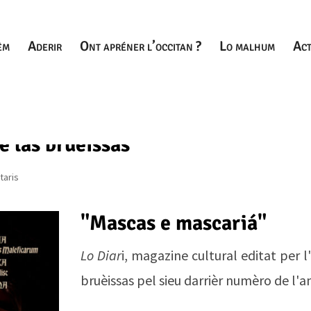
èm
Aderir
Ont apréner l’occitan ?
Lo malhum
Act
e las bruèissas
taris
"Mascas e mascariá"
Lo Diar
i, magazine cultural editat per 
bruèissas pel sieu darrièr numèro de l'an