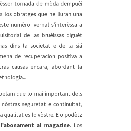
 èsser tornada de mòda dempuèi
 los obratges que ne liuran una
este numèro ivernal s'interèssa a
isitorial de las bruèissas diguèt
as dins la societat e de la siá
 mena de recuperacion positiva a
tras causas encara, abordant la
'etnologia...
apelam que lo mai important dels
 nòstras seguretat e continuitat,
 qualitat es lo vòstre. E o podètz
:
l’abonament al magazine
. Los