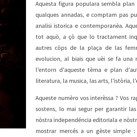
Aquesta figura populara sembla plan
qualques annadas, e comptam pas pus
analisi istorica e contemporanèa. Aqu
tot aquò, a çò que lo tractament inqu
autres còps de la plaça de las femn
evolucion, al biais que uèi se fa una
l'entorn d'aqueste tèma e plan d'au
literatura, la musica, las arts, l'istòria, l
Aqueste numèro vos interèssa ? Vos r
sostens, lo mai segur per garantir las
nòstra independéncia editoriala e nòstra
mostrar mercés a un gèste simple 