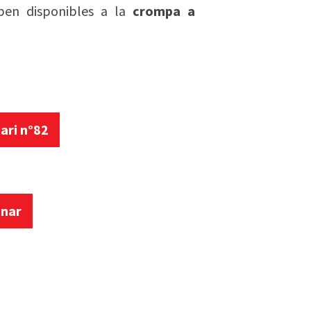
en disponibles a la
crompa a
iari n°82
nar