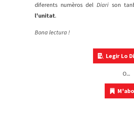
diferents numèros del
Diari
son tanb
l'unitat
.
Bona lectura !
Legir Lo D
O...
M'abo