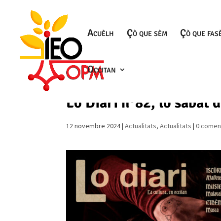
Acuèlh
Çò que sèm
Çò que fas
Occitan
Lo Diari n°82, lo sabat d
12 novembre 2024
|
Actualitats
,
Actualitats
|
0 comen