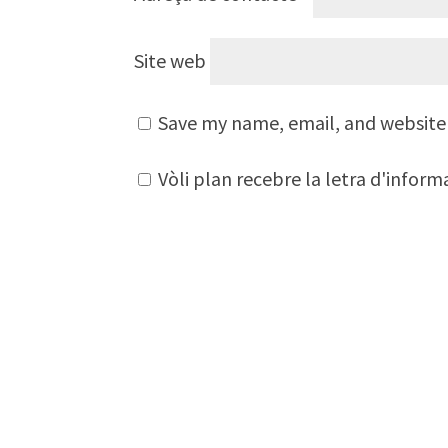
Site web
Save my name, email, and website 
Vòli plan recebre la letra d'infor
A
l
t
e