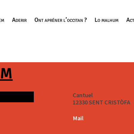
èm
Aderir
Ont apréner l’occitan ?
Lo malhum
Act
EM
Cantuel
12330 SENT CRISTÒFA
Mail