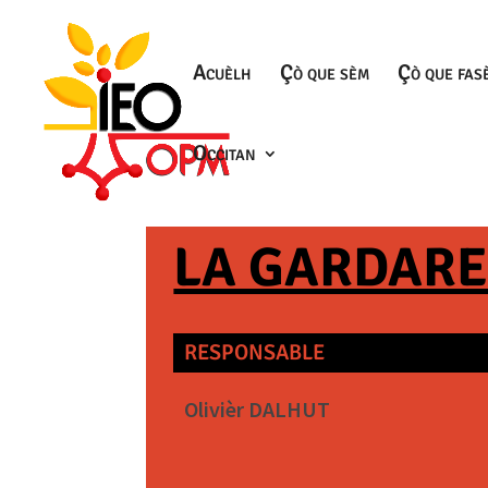
Acuèlh
Çò que sèm
Çò que fas
Occitan
LA GARDAR
RESPONSABLE
Olivièr DALHUT