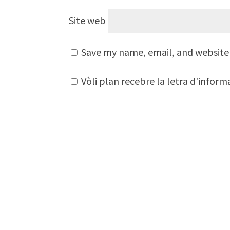
Site web
Save my name, email, and website 
Vòli plan recebre la letra d'infor
A
l
t
e
r