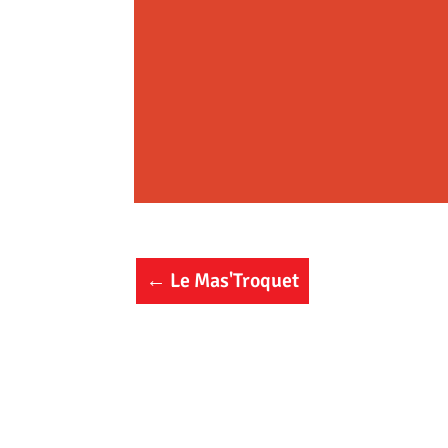
←
Le Mas'Troquet