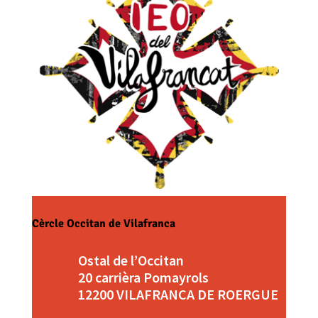
Cèrcle Occitan de Vilafranca
Ostal de l’Occitan
20 carrièra Pomayrols
12200 VILAFRANCA DE ROERGUE