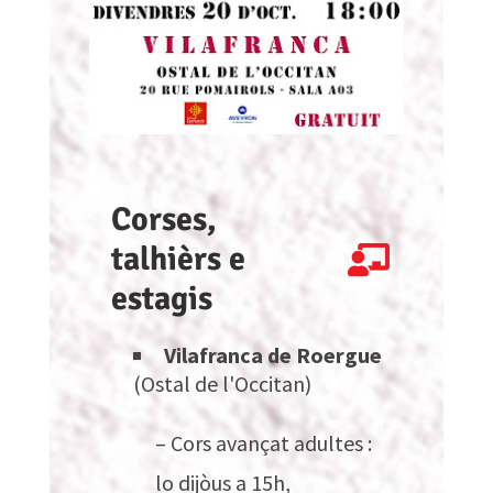
Corses,
talhièrs e
estagis
Vilafranca de Roergue
(Ostal de l'Occitan)
– Cors avançat adultes :
lo dijòus a 15h,