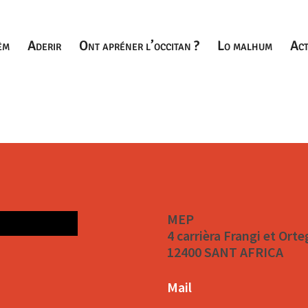
èm
Aderir
Ont apréner l’occitan ?
Lo malhum
Act
MEP
4 carrièra Frangi et Orte
12400 SANT AFRICA
Mail