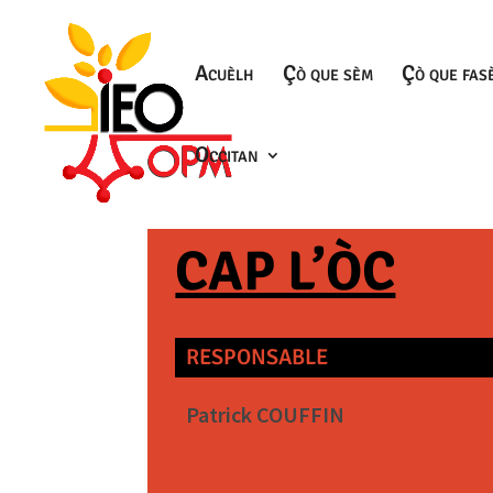
Acuèlh
Çò que sèm
Çò que fas
Occitan
CAP L’ÒC
RESPONSABLE
Patrick COUFFIN