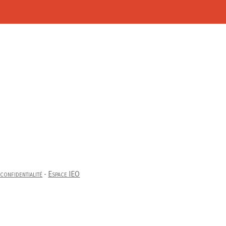
 confidentialité
-
Espace IEO