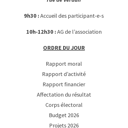
r
9h30 :
Accueil des participant-e-s
n
a
10h-12h30 :
AG de l’association
t
ORDRE DU JOUR
i
v
Rapport moral
e
Rapport d’activité
:
Rapport financier
Affectation du résultat
Corps électoral
Budget 2026
Projets 2026