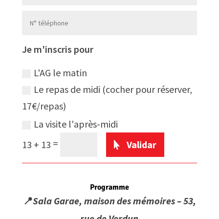
Je m'inscris pour
L'AG le matin
Le repas de midi (cocher pour réserver,
17€/repas)
La visite l'après-midi
=
Validar
13 + 13
A
l
Programme
t
📍
Sala Garae, maison des mémoires – 53,
e
rue de Verdun